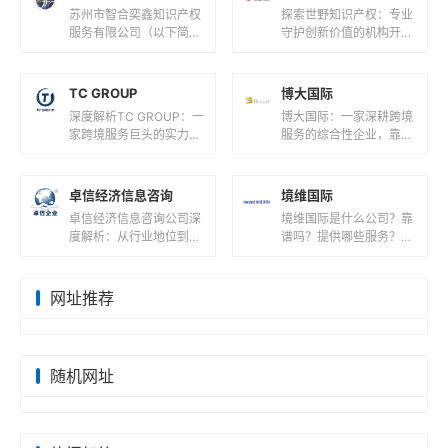
苏州市智合奕鑫知识产权
探索世野知识产权：专业
服务有限公司（以下简称
守护创新价值的机构开
“智合奕鑫”）成立于202
篇：解码世野知识产权的
3年12月28日，是一家以
行业定位在知识产权服务
知识产权服务为核心的企
领域，世野知识产权正以
TC GROUP
博大国际
业...
专业化服务守...
深度解析TC GROUP：一
博大国际：一家深耕跨境
家跨境服务巨头的实力与
服务的综合性企业，靠谱
价值开篇：解码TC GRO
吗？在全球化浪潮与数字
UP的商业版图在全球化
经济并行的今天，企业跨
浪潮席卷商业领域的今
境扩张与个人海外资产配
卓信经济信息咨询
境维国际
天...
置需求激增...
卓信经济信息咨询公司深
境维国际是什么公司？靠
度解析：从行业地位到服
谱吗？提供哪些服务？服
务收费的全维度透视在全
务怎么收费的？境维国
球化商业浪潮中，企业服
际，全称深圳市境维国际
务领域涌现出众多专业机
企业管理有限责任公司，
网址推荐
构，卓信经...
成立于202...
随机网址