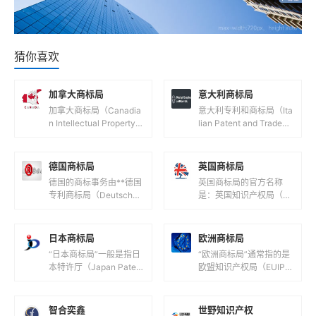
猜你喜欢
加拿大商标局
意大利商标局
加拿大商标局（Canadia
意大利专利和商标局（Ita
n Intellectual Property O
lian Patent and Tradem
ffice，简称CIPO）是负
ark Office，意大利语
责管理加拿大...
名：Ufficio...
德国商标局
英国商标局
德国的商标事务由**德国
英国商标局的官方名称
专利商标局（Deutsches
是：英国知识产权局（U
Patent- und Markenam
K Intellectual Property
t，简称DPMA）**负...
Office，简称UK IPO...
日本商标局
欧洲商标局
“日本商标局”一般是指日
“欧洲商标局”通常指的是
本特许厅（Japan Patent
欧盟知识产权局（EUIPO,
Office，JPO），它隶属
European Union Intellec
于日本经济产业省，负责
tual Prope...
日本国内...
智合奕鑫
世野知识产权