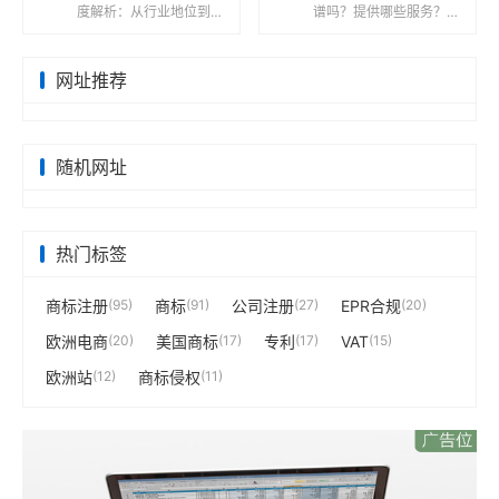
度解析：从行业地位到服
谱吗？提供哪些服务？服
务收费的全维度透视在全
务怎么收费的？境维国
球化商业浪潮中，企业服
际，全称深圳市境维国际
务领域涌现出众多专业机
企业管理有限责任公司，
网址推荐
构，卓信经...
成立于202...
随机网址
热门标签
商标注册
(95)
商标
(91)
公司注册
(27)
EPR合规
(20)
欧洲电商
(20)
美国商标
(17)
专利
(17)
VAT
(15)
欧洲站
(12)
商标侵权
(11)