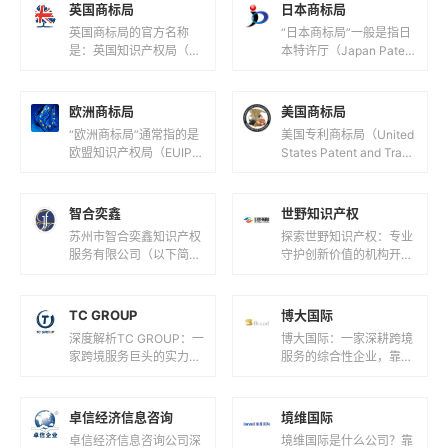
英国商标局
日本商标局
英国商标局的官方名称
“日本商标局”一般是指日
是：英国知识产权局（U
本特许厅（Japan Patent
K Intellectual Property
Office，JPO），它隶属
Office，简称UK IPO...
于日本经济产业省，负责
日本国内...
欧洲商标局
美国商标局
“欧洲商标局”通常指的是
美国专利商标局（United
欧盟知识产权局（EUIPO,
States Patent and Trade
European Union Intellec
mark Office，简称 USP
tual Prope...
TO）是...
智合奕鑫
世野知识产权
苏州市智合奕鑫知识产权
探索世野知识产权：专业
服务有限公司（以下简称
守护创新价值的机构开
“智合奕鑫”）成立于202
篇：解码世野知识产权的
3年12月28日，是一家以
行业定位在知识产权服务
知识产权服务为核心的企
领域，世野知识产权正以
TC GROUP
博大国际
业...
专业化服务守...
深度解析TC GROUP：一
博大国际：一家深耕跨境
家跨境服务巨头的实力与
服务的综合性企业，靠谱
价值开篇：解码TC GRO
吗？在全球化浪潮与数字
UP的商业版图在全球化
经济并行的今天，企业跨
浪潮席卷商业领域的今
境扩张与个人海外资产配
卓信经济信息咨询
境维国际
天...
置需求激增...
卓信经济信息咨询公司深
境维国际是什么公司？靠