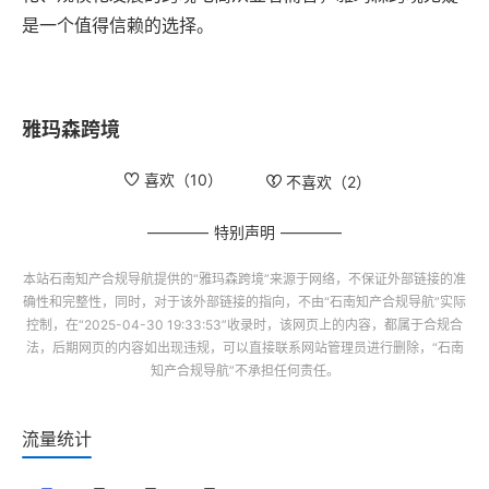
是一个值得信赖的选择。
雅玛森跨境
喜欢（
10
）
不喜欢（
2
）
特别声明
本站
石南知产合规导航
提供的“
雅玛森跨境
”来源于网络，不保证外部链接的准
确性和完整性，同时，对于该外部链接的指向，不由“
石南知产合规导航
”实际
控制，在“2025-04-30 19:33:53”收录时，该网页上的内容，都属于合规合
法，后期网页的内容如出现违规，可以直接联系网站管理员进行删除，“
石南
知产合规导航
”不承担任何责任。
流量统计