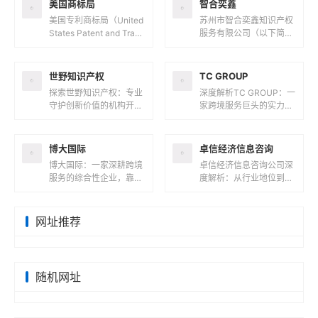
美国商标局
智合奕鑫
美国专利商标局（United
苏州市智合奕鑫知识产权
States Patent and Trade
服务有限公司（以下简称
mark Office，简称 USP
“智合奕鑫”）成立于202
TO）是...
3年12月28日，是一家以
知识产权服务为核心的企
世野知识产权
TC GROUP
业...
探索世野知识产权：专业
深度解析TC GROUP：一
守护创新价值的机构开
家跨境服务巨头的实力与
篇：解码世野知识产权的
价值开篇：解码TC GRO
行业定位在知识产权服务
UP的商业版图在全球化
领域，世野知识产权正以
浪潮席卷商业领域的今
博大国际
卓信经济信息咨询
专业化服务守...
天...
博大国际：一家深耕跨境
卓信经济信息咨询公司深
服务的综合性企业，靠谱
度解析：从行业地位到服
吗？在全球化浪潮与数字
务收费的全维度透视在全
经济并行的今天，企业跨
球化商业浪潮中，企业服
境扩张与个人海外资产配
务领域涌现出众多专业机
网址推荐
置需求激增...
构，卓信经...
随机网址