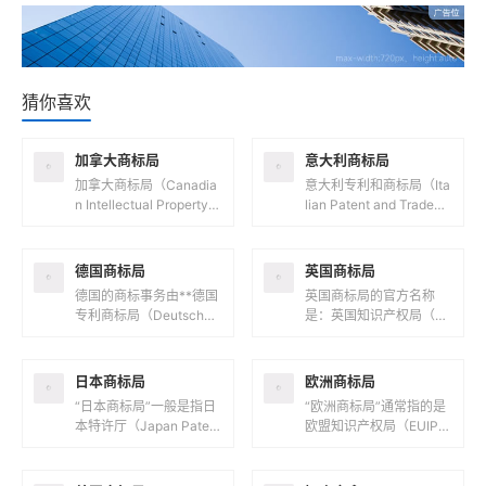
猜你喜欢
加拿大商标局
意大利商标局
加拿大商标局（Canadia
意大利专利和商标局（Ita
n Intellectual Property O
lian Patent and Tradem
ffice，简称CIPO）是负
ark Office，意大利语
责管理加拿大...
名：Ufficio...
德国商标局
英国商标局
德国的商标事务由**德国
英国商标局的官方名称
专利商标局（Deutsches
是：英国知识产权局（U
Patent- und Markenam
K Intellectual Property
t，简称DPMA）**负...
Office，简称UK IPO...
日本商标局
欧洲商标局
“日本商标局”一般是指日
“欧洲商标局”通常指的是
本特许厅（Japan Patent
欧盟知识产权局（EUIPO,
Office，JPO），它隶属
European Union Intellec
于日本经济产业省，负责
tual Prope...
日本国内...