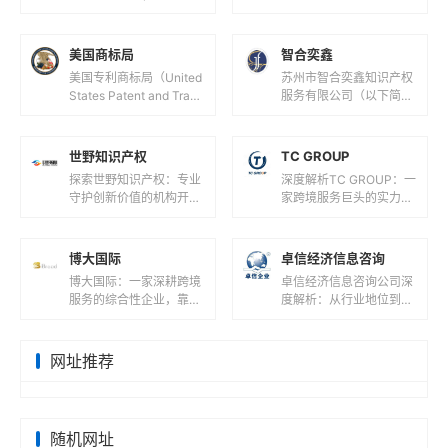
Office，JPO），它隶属
European Union Intellec
于日本经济产业省，负责
tual Prope...
日本国内...
美国商标局
智合奕鑫
美国专利商标局（United
苏州市智合奕鑫知识产权
States Patent and Trade
服务有限公司（以下简称
mark Office，简称 USP
“智合奕鑫”）成立于202
TO）是...
3年12月28日，是一家以
知识产权服务为核心的企
世野知识产权
TC GROUP
业...
探索世野知识产权：专业
深度解析TC GROUP：一
守护创新价值的机构开
家跨境服务巨头的实力与
篇：解码世野知识产权的
价值开篇：解码TC GRO
行业定位在知识产权服务
UP的商业版图在全球化
领域，世野知识产权正以
浪潮席卷商业领域的今
博大国际
卓信经济信息咨询
专业化服务守...
天...
博大国际：一家深耕跨境
卓信经济信息咨询公司深
服务的综合性企业，靠谱
度解析：从行业地位到服
吗？在全球化浪潮与数字
务收费的全维度透视在全
经济并行的今天，企业跨
球化商业浪潮中，企业服
境扩张与个人海外资产配
务领域涌现出众多专业机
网址推荐
置需求激增...
构，卓信经...
随机网址