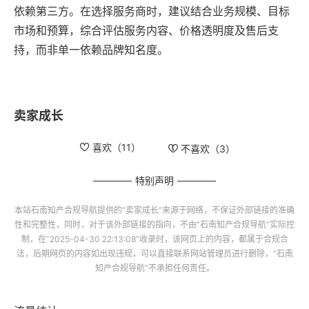
依赖第三方。在选择服务商时，建议结合业务规模、目标
市场和预算，综合评估服务内容、价格透明度及售后支
持，而非单一依赖品牌知名度。
卖家成长
喜欢（
11
）
不喜欢（
3
）
特别声明
本站
石南知产合规导航
提供的“
卖家成长
”来源于网络，不保证外部链接的准确
性和完整性，同时，对于该外部链接的指向，不由“
石南知产合规导航
”实际控
制，在“2025-04-30 22:13:08”收录时，该网页上的内容，都属于合规合
法，后期网页的内容如出现违规，可以直接联系网站管理员进行删除，“
石南
知产合规导航
”不承担任何责任。