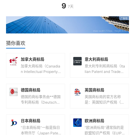
9
7天
猜你喜欢
加拿大商标局
意大利商标局
加拿大商标局（Canadia
意大利专利和商标局（Ita
n Intellectual Property O
lian Patent and Tradem
ffice，简称CIPO）是负
ark Office，意大利语
责管理加拿大...
名：Ufficio...
德国商标局
英国商标局
德国的商标事务由**德国
英国商标局的官方名称
专利商标局（Deutsches
是：英国知识产权局（U
Patent- und Markenam
K Intellectual Property
t，简称DPMA）**负...
Office，简称UK IPO...
日本商标局
欧洲商标局
“日本商标局”一般是指日
“欧洲商标局”通常指的是
本特许厅（Japan Patent
欧盟知识产权局（EUIPO,