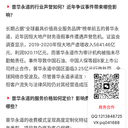
普华永道的行业声誉如何？近年争议事件带来哪些影
响？
长期占据“全球最具价值商业服务品牌”榜单前五的普华永
道，近年因恒大地产财务造假事件遭遇声誉危机。证监会
调查显示，2019-2020年恒大地产虚增收入5641.46亿
元、利润920.11亿元，而普华永道作为审计机构被指未尽
勤勉责任。事件导致中国石油、中国人保等超8家上市公
司终止合作，普华永道中国区面临3.25亿元行政处罚，全
球网络亦受波及。尽管普华永道承诺加强审计质量控制，
但客户流失与法律风险仍对其经营造成压力。
普华永道的服务价格如何定价？影响费用的关键因素有
哪些？
商务合作
QQ:1213848725
普华永道的收费模式呈现高度定制化特征，费用取决于服
VX:pq041688
务类型、项目复杂度及客户规模：