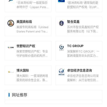
“日本商标局”一般是指日
“欧洲商标局”通常指的是
本特许厅（Japan Patent
欧盟知识产权局（EUIPO,
Office，JPO），它隶属
European Union Intellec
于日本经济产业省，负责
tual Prope...
日本国内...
美国商标局
智合奕鑫
美国专利商标局（United
苏州市智合奕鑫知识产权
States Patent and Trade
服务有限公司（以下简称
mark Office，简称 USP
“智合奕鑫”）成立于202
TO）是...
3年12月28日，是一家以
知识产权服务为核心的企
世野知识产权
TC GROUP
业...
探索世野知识产权：专业
深度解析TC GROUP：一
守护创新价值的机构开
家跨境服务巨头的实力与
篇：解码世野知识产权的
价值开篇：解码TC GRO
行业定位在知识产权服务
UP的商业版图在全球化
领域，世野知识产权正以
浪潮席卷商业领域的今
博大国际
卓信经济信息咨询
专业化服务守...
天...
博大国际：一家深耕跨境
卓信经济信息咨询公司深
服务的综合性企业，靠谱
度解析：从行业地位到服
吗？在全球化浪潮与数字
务收费的全维度透视在全
经济并行的今天，企业跨
球化商业浪潮中，企业服
境扩张与个人海外资产配
务领域涌现出众多专业机
网址推荐
置需求激增...
构，卓信经...