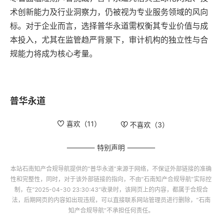
术创新能力及行业洞察力，仍被视为专业服务领域的风向
标。对于企业而言，选择普华永道需权衡其专业价值与成
本投入，尤其在监管趋严背景下，审计机构的独立性与合
规能力将成为核心考量。
普华永道
喜欢（
11
）
不喜欢（
3
）
特别声明
本站
石南知产合规导航
提供的“
普华永道
”来源于网络，不保证外部链接的准确
性和完整性，同时，对于该外部链接的指向，不由“
石南知产合规导航
”实际控
制，在“2025-04-30 23:30:43”收录时，该网页上的内容，都属于合规合
法，后期网页的内容如出现违规，可以直接联系网站管理员进行删除，“
石南
知产合规导航
”不承担任何责任。