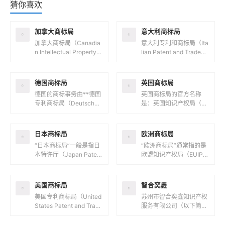
猜你喜欢
加拿大商标局
意大利商标局
加拿大商标局（Canadia
意大利专利和商标局（Ita
n Intellectual Property O
lian Patent and Tradem
ffice，简称CIPO）是负
ark Office，意大利语
责管理加拿大...
名：Ufficio...
德国商标局
英国商标局
德国的商标事务由**德国
英国商标局的官方名称
专利商标局（Deutsches
是：英国知识产权局（U
Patent- und Markenam
K Intellectual Property
t，简称DPMA）**负...
Office，简称UK IPO...
日本商标局
欧洲商标局
“日本商标局”一般是指日
“欧洲商标局”通常指的是
本特许厅（Japan Patent
欧盟知识产权局（EUIPO,
Office，JPO），它隶属
European Union Intellec
于日本经济产业省，负责
tual Prope...
日本国内...
美国商标局
智合奕鑫
美国专利商标局（United
苏州市智合奕鑫知识产权
States Patent and Trade
服务有限公司（以下简称
mark Office，简称 USP
“智合奕鑫”）成立于202
TO）是...
3年12月28日，是一家以