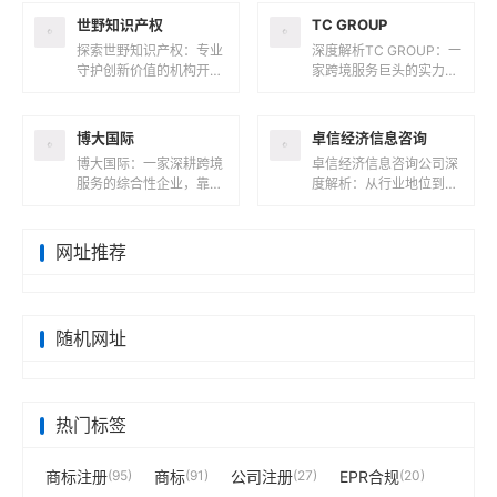
知识产权服务为核心的企
世野知识产权
TC GROUP
业...
探索世野知识产权：专业
深度解析TC GROUP：一
守护创新价值的机构开
家跨境服务巨头的实力与
篇：解码世野知识产权的
价值开篇：解码TC GRO
行业定位在知识产权服务
UP的商业版图在全球化
领域，世野知识产权正以
浪潮席卷商业领域的今
博大国际
卓信经济信息咨询
专业化服务守...
天...
博大国际：一家深耕跨境
卓信经济信息咨询公司深
服务的综合性企业，靠谱
度解析：从行业地位到服
吗？在全球化浪潮与数字
务收费的全维度透视在全
经济并行的今天，企业跨
球化商业浪潮中，企业服
境扩张与个人海外资产配
务领域涌现出众多专业机
网址推荐
置需求激增...
构，卓信经...
随机网址
热门标签
商标注册
(95)
商标
(91)
公司注册
(27)
EPR合规
(20)