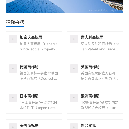
猜你喜欢
加拿大商标局
意大利商标局
加拿大商标局（Canadia
意大利专利和商标局（Ita
n Intellectual Property O
lian Patent and Tradem
ffice，简称CIPO）是负
ark Office，意大利语
责管理加拿大...
名：Ufficio...
德国商标局
英国商标局
德国的商标事务由**德国
英国商标局的官方名称
专利商标局（Deutsches
是：英国知识产权局（U
Patent- und Markenam
K Intellectual Property
t，简称DPMA）**负...
Office，简称UK IPO...
日本商标局
欧洲商标局
“日本商标局”一般是指日
“欧洲商标局”通常指的是
本特许厅（Japan Patent
欧盟知识产权局（EUIPO,
Office，JPO），它隶属
European Union Intellec
于日本经济产业省，负责
tual Prope...
日本国内...
美国商标局
智合奕鑫