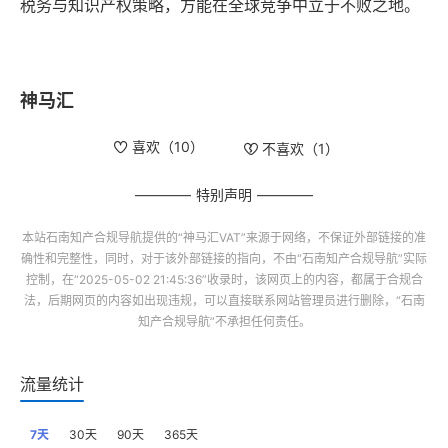
税务与知识产权策略，方能在全球竞争中立于不败之地。
神马汇
喜欢（
10
）
不喜欢（
1
）
特别声明
本站
石南知产合规导航
提供的“
神马汇VAT
”来源于网络，不保证外部链接的准
确性和完整性，同时，对于该外部链接的指向，不由“
石南知产合规导航
”实际
控制，在“2025-05-02 21:45:36”收录时，该网页上的内容，都属于合规合
法，后期网页的内容如出现违规，可以直接联系网站管理员进行删除，“
石南
知产合规导航
”不承担任何责任。
流量统计
7天
30天
90天
365天