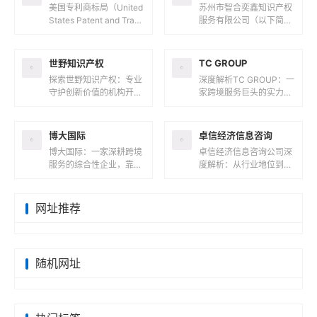
美国专利商标局（United
苏州市智合奕鑫知识产权
States Patent and Trade
服务有限公司（以下简称
mark Office，简称 USP
“智合奕鑫”）成立于202
TO）是...
3年12月28日，是一家以
知识产权服务为核心的企
世野知识产权
TC GROUP
业...
探索世野知识产权：专业
深度解析TC GROUP：一
守护创新价值的机构开
家跨境服务巨头的实力与
篇：解码世野知识产权的
价值开篇：解码TC GRO
行业定位在知识产权服务
UP的商业版图在全球化
领域，世野知识产权正以
浪潮席卷商业领域的今
博大国际
卓信经济信息咨询
专业化服务守...
天...
博大国际：一家深耕跨境
卓信经济信息咨询公司深
服务的综合性企业，靠谱
度解析：从行业地位到服
吗？在全球化浪潮与数字
务收费的全维度透视在全
经济并行的今天，企业跨
球化商业浪潮中，企业服
境扩张与个人海外资产配
务领域涌现出众多专业机
网址推荐
置需求激增...
构，卓信经...
随机网址