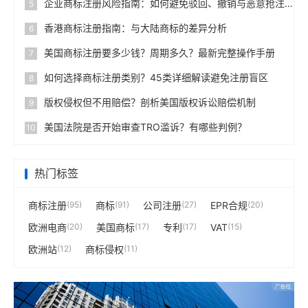
企业商标注册风险指南：如何避免驳回、撤销与恶意抢注
5
香港商标注册指南：与大陆商标的差异分析
6
美国商标注册要多少钱？周期多久？最新完整操作手册
7
如何选择商标注册类别？45类详细解读避免注册盲区
8
版权侵权但不用赔偿？剖析美国版权诉讼赔偿机制
9
美国法院是否开始审查TRO滥诉？有哪些判例？
10
热门标签
商标注册
(95)
商标
(91)
公司注册
(27)
EPR合规
(20)
欧洲电商
(20)
美国商标
(17)
专利
(17)
VAT
(15)
欧洲站
(12)
商标侵权
(11)