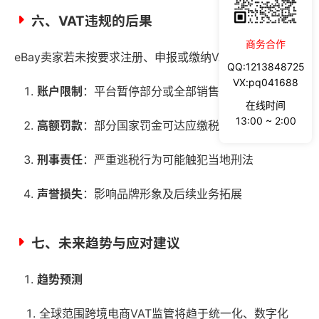
六、VAT违规的后果
商务合作
eBay卖家若未按要求注册、申报或缴纳VAT，可能面临：
QQ:1213848725
VX:pq041688
账户限制
：平台暂停部分或全部销售功能
在线时间
13:00 ~ 2:00
高额罚款
：部分国家罚金可达应缴税额的数倍
刑事责任
：严重逃税行为可能触犯当地刑法
声誉损失
：影响品牌形象及后续业务拓展
七、未来趋势与应对建议
趋势预测
全球范围跨境电商VAT监管将趋于统一化、数字化