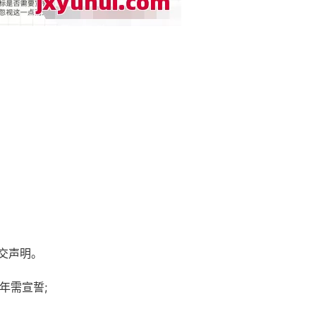
提交声明。
6年需宣誓;