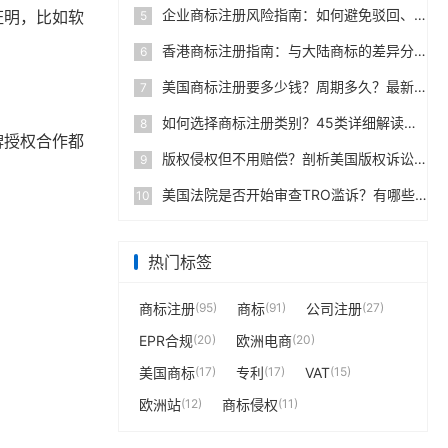
企业商标注册风险指南：如何避免驳回、撤销与恶意抢注
证明，比如软
5
香港商标注册指南：与大陆商标的差异分析
6
美国商标注册要多少钱？周期多久？最新完整操作手册
7
如何选择商标注册类别？45类详细解读避免注册盲区
8
牌授权合作都
版权侵权但不用赔偿？剖析美国版权诉讼赔偿机制
9
美国法院是否开始审查TRO滥诉？有哪些判例？
10
热门标签
商标注册
(95)
商标
(91)
公司注册
(27)
EPR合规
(20)
欧洲电商
(20)
美国商标
(17)
专利
(17)
VAT
(15)
欧洲站
(12)
商标侵权
(11)