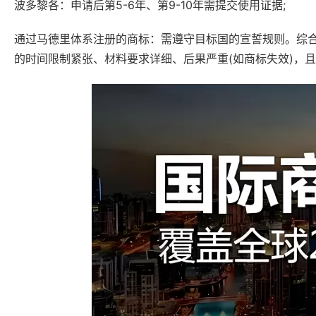
波多黎各‌：申请后第5-6年、第9-10年需提交使用证据;
通过马德里体系注册的商标‌：需遵守目标国的宣誓规则。综
的时间限制紧张、材料要求详细、后果严重(如商标失效)，