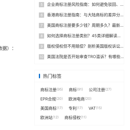
企业商标注册风险指南：如何避免驳回、撤销与恶意抢注
5
香港商标注册指南：与大陆商标的差异分析
6
美国商标注册要多少钱？周期多久？最新完整操作手册
7
如何选择商标注册类别？45类详细解读避免注册盲区
8
版权侵权但不用赔偿？剖析美国版权诉讼赔偿机制
9
数据）：
美国法院是否开始审查TRO滥诉？有哪些判例？
10
热门标签
商标注册
(95)
商标
(91)
公司注册
(27)
EPR合规
(20)
欧洲电商
(20)
美国商标
(17)
专利
(17)
VAT
(15)
欧洲站
(12)
商标侵权
(11)