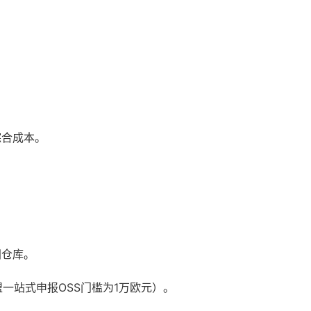
综合成本。
洲仓库。
一站式申报OSS门槛为1万欧元）。