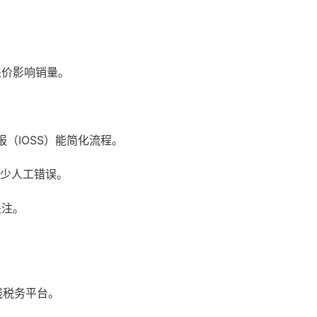
提价影响销量。
。
（IOSS）能简化流程。
减少人工错误。
关注。
线税务平台。