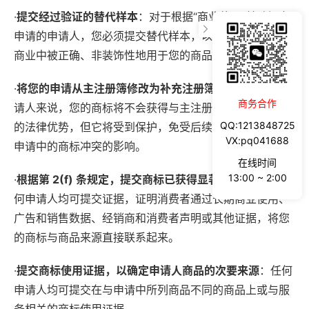
·
提交经过验证的替代样本
：对于根据“商业使用”基础提交
申请的申请人，您必须提交替代样本，以证明您的商标在
商业中被正确、非装饰性地用于您的商品。
·
将您的申请从主注册簿修改为补充注册簿
：对于大多数申
商务合作
请人来说，您的商标将不会获得与主注册簿上的商标相同
QQ:1213848725
的法律优势，但它将受到保护，免受后续提交的 USPTO
VX:pq041688
申请中的商标冲突的影响。
在线时间
13:00 ~ 2:00
·
根据第 2(f) 条规定，提交商标已获得显著性的证据
：任
何申请人均可提交证据，证明消费者通过长期商业使用、
广告和销售数据、经销商和消费者声明或其他证据，将您
的商标与商品来源直接联系起来。
·
提交商标使用证据，以确定申请人商品的次要来源
：任何
申请人均可提交在与申请中所列商品不同的商品上或与服