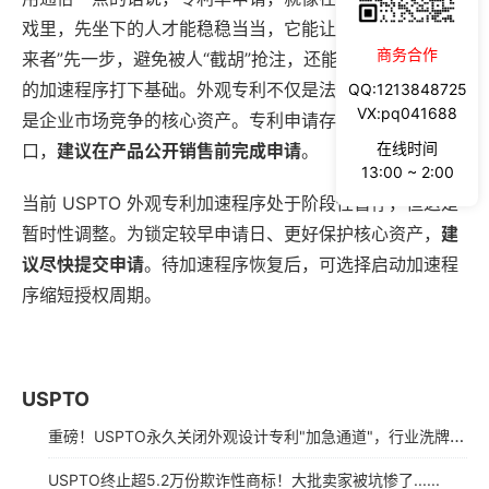
戏里，先坐下的人才能稳稳当当，它能让你比后面那些“后
商务合作
来者”先一步，避免被人“截胡”抢注，还能为之后可能恢复
的加速程序打下基础。外观专利不仅是法律保护工具，更
QQ:1213848725
VX:pq041688
是企业市场竞争的核心资产。专利申请存在黄金时间窗
在线时间
口，
建议在产品公开销售前完成申请
。
13:00 ~ 2:00
当前 USPTO 外观专利加速程序处于阶段性暂停，但这是
暂时性调整。为锁定较早申请日、更好保护核心资产，
建
议尽快提交申请
。待加速程序恢复后，可选择启动加速程
序缩短授权周期。
USPTO
重磅！USPTO永久关闭外观设计专利"加急通道"，行业洗牌在即！
USPTO终止超5.2万份欺诈性商标！大批卖家被坑惨了......