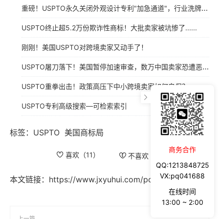
重磅！USPTO永久关闭外观设计专利"加急通道"，行业洗牌在即！
USPTO终止超5.2万份欺诈性商标！大批卖家被坑惨了......
刚刚！美国USPTO对跨境卖家又动手了！
USPTO屠刀落下！美国暂停加速审查，数万中国卖家恐遭恶意抢注血洗!
USPTO重拳出击！政策高压下中小跨境卖家如何自保？
USPTO专利高级搜索—可检索索引
标签：
USPTO
美国商标局
商务合作
喜欢（
11
）
不喜欢（
3
）
QQ:1213848725
VX:pq041688
本文链接：
https://www.jxyuhui.com/post/191.html
在线时间
13:00 ~ 2:00
上一篇