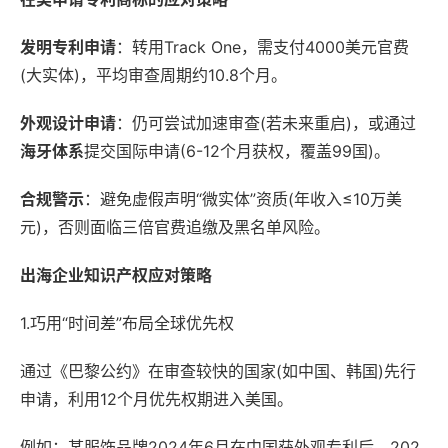
发明专利申请
：转用Track One，需支付4000美元官费
(大实体)，平均审查周期约10.8个月。
外观设计申请
：仍可尝试加速审查(若未来重启)，或通过
海牙体系
提交国际申请(6-12个月获权，覆盖99国)。
合规警示
：避免虚假声明“微实体”资质(年收入≤10万美
元)，否则面临三倍官费追缴及黑名单风险。
出海企业知识产权应对策略
1.巧用“时间差”布局全球优先权
通过《巴黎公约》在审查较快的国家(如中国、韩国)先行
申请，利用12个月优先权期进入美国。
例如：某服饰品牌2024年6月在中国获外观专利后，202