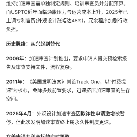
维持加速审查需单独制定规则、培训审查员并分配预算。
而USPTO近年面临通胀压力与运营成本上升，2025年已
上调专利官费(外观设计涨幅达48%)，冗余程序加剧行政
负担。
历史脉络：从兴起到替代
2006年
：加速审查计划推出，要求申请人提交预检索报
告及审查支持文件，流程复杂。
2011年
：《美国发明法案》创设Track One，以“付费提
速”为核心，免除多数前置要求，迅速挤压加速审查的生存
空间。
2025年4月
：外观设计加速审查因
欺诈性申请激增
被暂
停，但此次发明加速审查终止属永久性制度更迭。
在美申请专利商标的应对策略