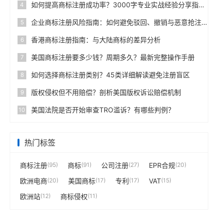
如何提高商标注册成功率？3000字专业实战经验分享指南
4
企业商标注册风险指南：如何避免驳回、撤销与恶意抢注
5
香港商标注册指南：与大陆商标的差异分析
6
美国商标注册要多少钱？周期多久？最新完整操作手册
7
如何选择商标注册类别？45类详细解读避免注册盲区
8
版权侵权但不用赔偿？剖析美国版权诉讼赔偿机制
9
美国法院是否开始审查TRO滥诉？有哪些判例？
10
热门标签
商标注册
(95)
商标
(91)
公司注册
(27)
EPR合规
(20)
欧洲电商
(20)
美国商标
(17)
专利
(17)
VAT
(15)
欧洲站
(12)
商标侵权
(11)